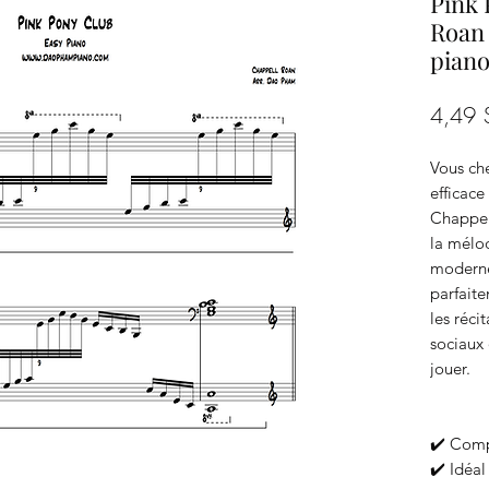
Pink 
Roan 
piano
4,49
Vous ch
efficace
Chappel
la mélod
moderne
parfaite
les récit
sociaux 
jouer.
✔️ Comp
✔️ Idéal