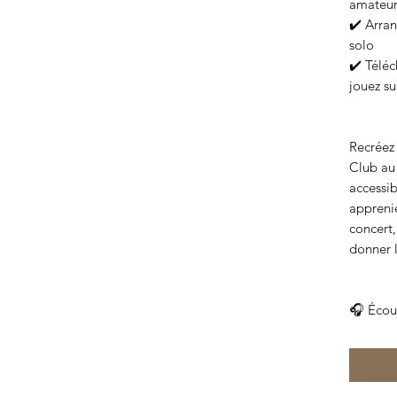
amateurs
✔️ Arra
solo
✔️ Télé
jouez su
Recréez 
Club au
accessib
apprenie
concert,
donner 
🎧 Écou